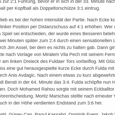
s zur 2:1 Führung, bevor er in sich in der 33. Minute na
l per Kopfball als Doppeltorschütze 3:1 eintrug.
blieb es bei der hohen Intensität der Partie. Nach Ecke k
inker Position per Distanzschuss auf 4:1 erhöhen. Wer
s Spiel sei entschieden, der wurde eines Besseren belehr
zwei Minuten später zum 2:4 durch einen sensationellen
ch Jim Assel, bei dem es nichts zu halten gab. Dann gin
tte nach Vorlage von Miralem Vila Pech mit seinem Fern
 am linken Dreieck des Fuldaer Tors vorbeiflog. Mit Gl
iss eine gut herausgespielte kurze Ecke durch Fulda mit 
urch Anis Avdagic. Nach einem etwas zu kurz abgewehrt
i Berati in der 64. Minute das 3:4. Fulda schöpfte nun 
hen. Doch Mohamed Rahou sorgte mit seinem Eckballtor 
 Vorentscheidung. Moritz Marschas stellte nach erneuter
uch in der Höhe verdienten Endstand zum 3:6 her.
Stahl, Güney Can, Raoul Kassabri, Dominik Evers, Jakob