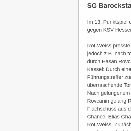
SG Barockstad
Im 13. Punktspiel 
gegen KSV Hessen 
Rot-Weiss presste
jedoch z.B. nach t
durch Hasan Rovca
Kassel: Durch eine
Führungstreffer zu
überraschende Tor 
Nach gelungenem G
Rovcanin gelang Ra
Flachschuss aus d
Chance. Elias Ghaz
Rot-Weiss. Zunäch