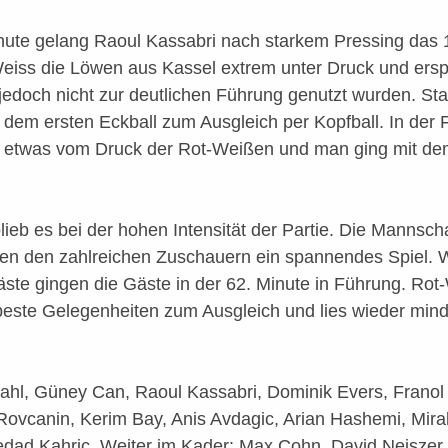
nute gelang Raoul Kassabri nach starkem Pressing das 1
eiss die Löwen aus Kassel extrem unter Druck und erspie
jedoch nicht zur deutlichen Führung genutzt wurden. St
dem ersten Eckball zum Ausgleich per Kopfball. In der F
e etwas vom Druck der Rot-Weißen und man ging mit dem
 blieb es bei der hohen Intensität der Partie. Die Mannsc
oten den zahlreichen Zuschauern ein spannendes Spiel. 
ste gingen die Gäste in der 62. Minute in Führung. Rot
beste Gelegenheiten zum Ausgleich und lies wieder min
Stahl, Güney Can, Raoul Kassabri, Dominik Evers, Frano
ovcanin, Kerim Bay, Anis Avdagic, Arian Hashemi, Mira
dad Kahric. Weiter im Kader: Max Cohn, David Neiszer,