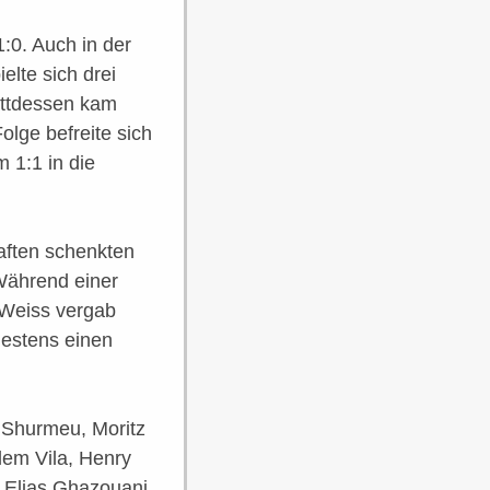
:0. Auch in der
lte sich drei
attdessen kam
olge befreite sich
 1:1 in die
haften schenkten
Während einer
-Weiss vergab
destens einen
l Shurmeu, Moritz
lem Vila, Henry
 Elias Ghazouani