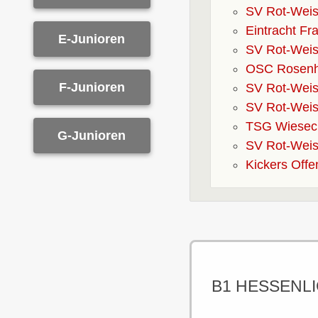
SV Rot-Weiss
Eintracht Fr
E-Junioren
SV Rot-Weiss
OSC Rosenhö
F-Junioren
SV Rot-Weiss
SV Rot-Weiss
TSG Wieseck 
G-Junioren
SV Rot-Weiss
Kickers Offe
B1 HESSENLI