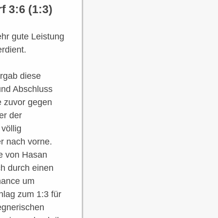
 3:6 (1:3)
ehr gute Leistung
rdient.
rgab diese
 und Abschluss
e zuvor gegen
er der
völlig
er nach vorne.
ge von Hasan
ch durch einen
Chance um
hlag zum 1:3 für
egnerischen