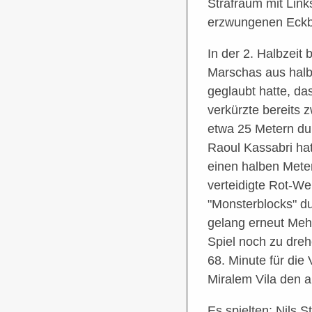
Strafraum mit Link
erzwungenen Eckbal
In der 2. Halbzeit 
Marschas aus halbl
geglaubt hatte, da
verkürzte bereits 
etwa 25 Metern dur
Raoul Kassabri ha
einen halben Meter
verteidigte Rot-We
"Monsterblocks" d
gelang erneut Mehd
Spiel noch zu dre
68. Minute für die
Miralem Vila den a
Es spielten: Nils 