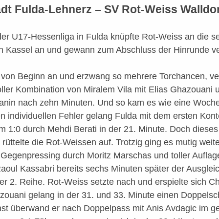
t Fulda-Lehnerz – SV Rot-Weiss Walldorf
der U17-Hessenliga in Fulda knüpfte Rot-Weiss an die s
Kassel an und gewann zum Abschluss der Hinrunde ve
 von Beginn an und erzwang so mehrere Torchancen, ve
oller Kombination von Miralem Vila mit Elias Ghazouani
nin nach zehn Minuten. Und so kam es wie eine Woch
n individuellen Fehler gelang Fulda mit dem ersten Kont
m 1:0 durch Mehdi Berati in der 21. Minute. Doch dieses 
rüttelte die Rot-Weissen auf. Trotzig ging es mutig weit
egenpressing durch Moritz Marschas und toller Aufla
oul Kassabri bereits sechs Minuten später der Ausglei
er 2. Reihe. Rot-Weiss setzte nach und erspielte sich 
ouani gelang in der 31. und 33. Minute einen Doppelsc
st überwand er nach Doppelpass mit Anis Avdagic im g