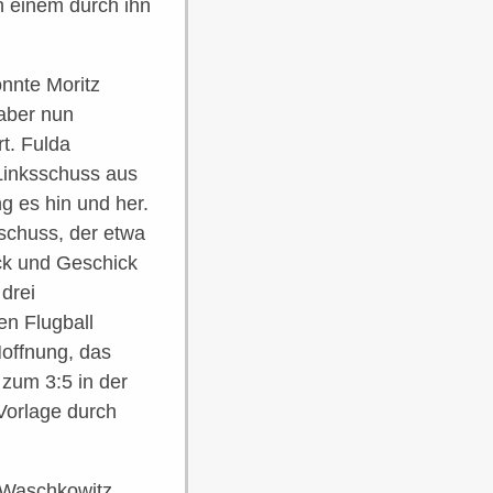
ch einem durch ihn
onnte Moritz
 aber nun
t. Fulda
 Linksschuss aus
g es hin und her.
schuss, der etwa
ück und Geschick
drei
en Flugball
Hoffnung, das
zum 3:5 in der
 Vorlage durch
 Waschkowitz,